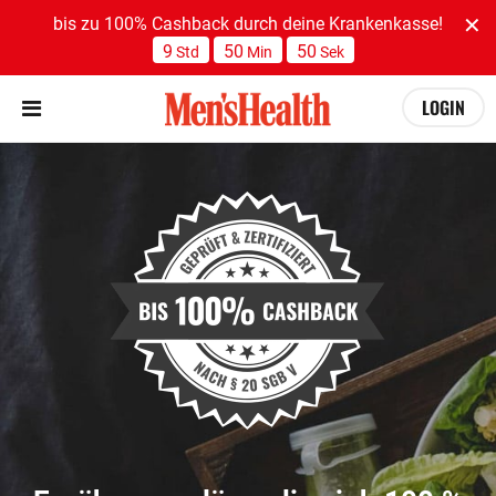
bis zu 100% Cashback durch deine Krankenkasse!
9
50
49
Std
Min
Sek
LOGIN